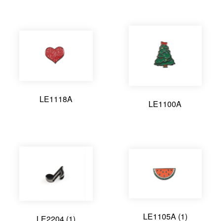
狗扣
logo标牌
链条
手
消
饰
宠
礼
瓶
日字扣
锁
其他配件
袋
费
品
物
品
香
箱
电
装
穿
包
LE1118A
LE1100A
水
包
子
饰
戴
装
瓶
五
五
五
五
五
五
金
金
金
金
金
LE1105A (1)
LE2204 (1)