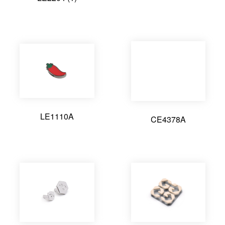
金
LE1110A
CE4378A